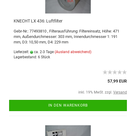
KNECHT LX 436: Luftfilter
Gebr-Nr.: 77493810
,
Filterausführung: Filtereinsatz
,
Höhe: 471
mm
,
Außendurchmesser: 303 mm
,
Innendurchmesser 1: 191
mm
,
D3: 10,50 mm
,
D4: 229 mm
Lieferzeit:
ca. 2-3 Tage
(Ausland abweichend)
Lagerbestand: 6 Stück
57,99 EUR
inkl. 19% MwSt. zzgl.
Versand
IN DEN WARENKORB