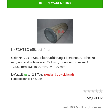
IN DEN WARENKORB
KNECHT LX 658: Luftfilter
Gebr-Nr.: 79618638
,
Filterausführung: Filtereinsatz
,
Höhe: 581
mm
,
Außendurchmesser: 271 mm
,
Innendurchmesser 1:
178,50 mm
,
D3: 10,90 mm
,
D4: 199 mm
Lieferzeit:
ca. 2-3 Tage
(Ausland abweichend)
Lagerbestand: 12 Stück
52,19 EUR
inkl. 19% MwSt. zzgl.
Versand