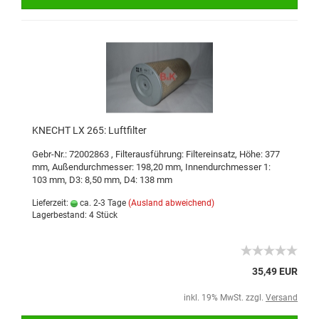
KNECHT LX 265: Luftfilter
Gebr-Nr.: 72002863
,
Filterausführung: Filtereinsatz
,
Höhe: 377
mm
,
Außendurchmesser: 198,20 mm
,
Innendurchmesser 1:
103 mm
,
D3: 8,50 mm
,
D4: 138 mm
Lieferzeit:
ca. 2-3 Tage
(Ausland abweichend)
Lagerbestand: 4 Stück
35,49 EUR
inkl. 19% MwSt. zzgl.
Versand