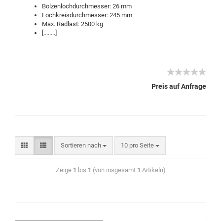
Bolzenlochdurchmesser: 26 mm
Lochkreisdurchmesser: 245 mm
Max. Radlast: 2500 kg
[........]
Preis auf Anfrage
Sortieren nach
10 pro Seite
Zeige
1
bis
1
(von insgesamt
1
Artikeln)